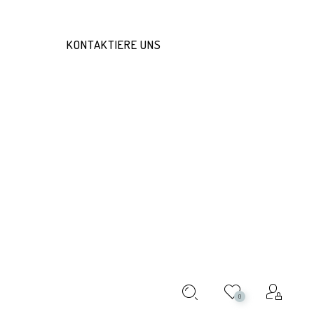
KONTAKTIERE UNS
E
ABOUT THIS PRODUCT:
0
or men epitomize luxury and sophistication, combining high-