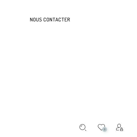
NOUS CONTACTER
AROCCO
ABOUT THIS PRODUCT:
/PCS
0
 are renowned for their sophisticated blend of Italian