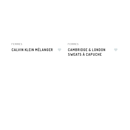
FEMMES
FEMMES
CALVIN KLEIN MÉLANGER
CAMBRIDGE & LONDON
Ajouter à la liste de souhaits
SWEATS À CAPUCHE
Ajouter à la liste de souhaits