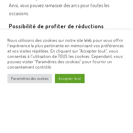
Ainsi, vous pouvez ramasser des arcs pour toutes les
occasions.
Possibilité de profiter de réductions
Aujourd’hui, il est plus rentable d’acheter des tricots pour
Nous utilisons des cookies sur notre site Web pour vous offrir
femmes en gros. Ainsi, vous pouvez obtenir les
l'expérience la plus pertinente en mémorisant vos préférences
et vos visites répétées. En cliquant sur "Accepter tout", vous
marchandises dans la quantité dont vous avez besoin,
consentez à l'utilisation de TOUS les cookies. Cependant, vous
même si vous disposez d’un budget minimal. Nous sommes
pouvez visiter "Paramètres des cookies" pour fournir un
consentement contrôlé.
prêts à vous proposer de nombreuses offres et remises
rentables, afin que votre achat soit encore plus rentable.
Paramètres des cookies
Accepter tout
Meilleurs prix
Ici, vous pouvez acheter en gros des sweat-shirts pour
femmes aux meilleurs prix. Acheter des vêtements en ligne
aujourd’hui est beaucoup plus rentable que dans les
magasins physiques. Mieux encore, commandez en gros.