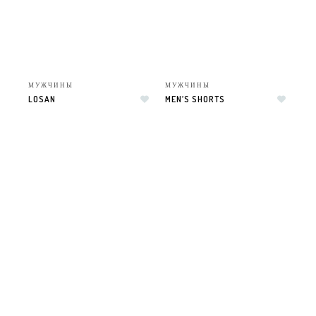
МУЖЧИНЫ
МУЖЧИНЫ
LOSAN
MEN’S SHORTS
Добавить в список желаний
Добавить в список желаний