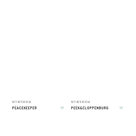
МУЖЧИНЫ
МУЖЧИНЫ
PEACEKEEPER
PEEK&CLOPPENBURG
Добавить в список желаний
Добавить в список желаний