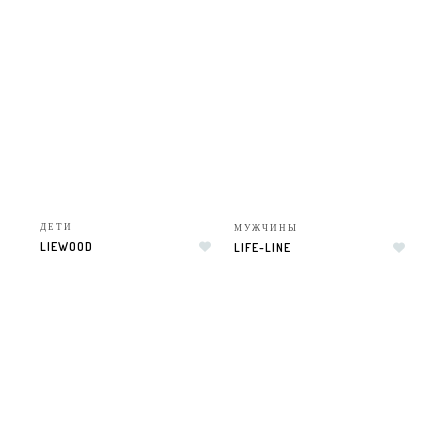
ДЕТИ
МУЖЧИНЫ
LIEWOOD
LIFE-LINE
Добавить в список желаний
Добавить в список желаний