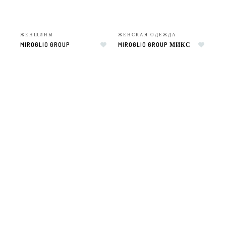
ЖЕНЩИНЫ
ЖЕНСКАЯ ОДЕЖДА
MIROGLIO GROUP
MIROGLIO GROUP МИКС
Добавить в список желаний
Добавить в список желаний