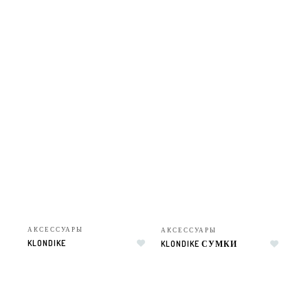
АКСЕССУАРЫ
АКСЕССУАРЫ
KLONDIKE
KLONDIKE СУМКИ
Добавить в список желаний
Добавить в список желаний