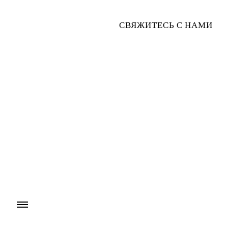
СВЯЖИТЕСЬ С НАМИ
FILTER
ИСХОДНАЯ СОРТИРОВКА
МУЖЧИНЫ
НИЖНЕЕ БЕЛЬЕ
JACK & JONES
JARDIN SECRET